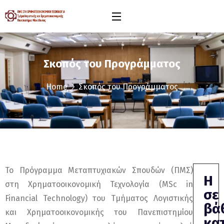
Σκοπός του Προγράμματος
Home
Σκοπός του Προγράμματος
Το Πρόγραμμα Μεταπτυχιακών Σπουδών (ΠΜΣ)
Η
στη Χρηματοοικονομική Τεχνολογία (MSc in
σε
Financial Technology) του Τμήματος Λογιστικής
βά
και Χρηματοοικονομικής του Πανεπιστημίου
κα