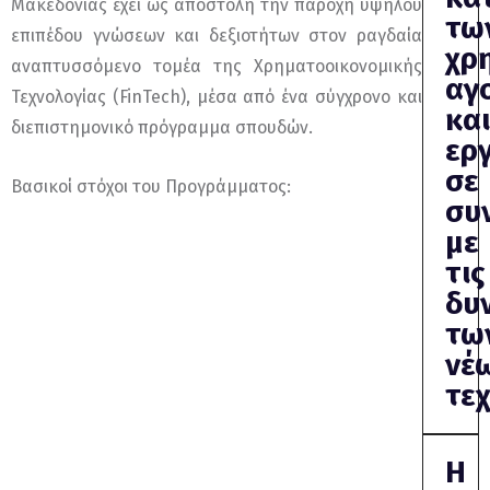
Μακεδονίας έχει ως αποστολή την παροχή υψηλού
τω
επιπέδου γνώσεων και δεξιοτήτων στον ραγδαία
χρ
αναπτυσσόμενο τομέα της Χρηματοοικονομικής
αγ
Τεχνολογίας (FinTech), μέσα από ένα σύγχρονο και
και
διεπιστημονικό πρόγραμμα σπουδών.
ερ
σε
Βασικοί στόχοι του Προγράμματος:
συ
με
τις
δυ
τω
νέ
τε
Η