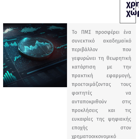
χρ
χώ
Το ΠΜΣ προσφέρει ένα
συνεκτικό ακαδημαϊκό
περιβάλλον που
γεφυρώνει τη θεωρητική
κατάρτιση με την
πρακτική εφαρμογή,
προετοιμάζοντας τους
φοιτητές να
ανταποκριθούν στις
προκλήσεις και τις
ευκαιρίες της ψηφιακής
εποχής στον
χρηματοοικονομικό