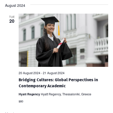
Vi
Sear
August 2024
date.
Na
and
TUE
20
View
Navi
20 August 2024
-
21 August 2024
Bridging Cultures: Global Perspectives in
Contemporary Academic
Hyatt Regency
Hyatt Regency, Thessaloniki, Greece
$80